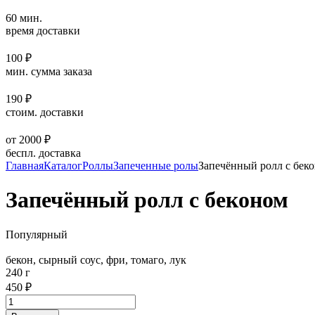
60 мин.
время доставки
100 ₽
мин. сумма заказа
190 ₽
стоим. доставки
от 2000 ₽
беспл. доставка
Главная
Каталог
Роллы
Запеченные ролы
Запечённый ролл с бек
Запечённый ролл с беконом
Популярный
бекон, сырный соус, фри, томаго, лук
240 г
450 ₽