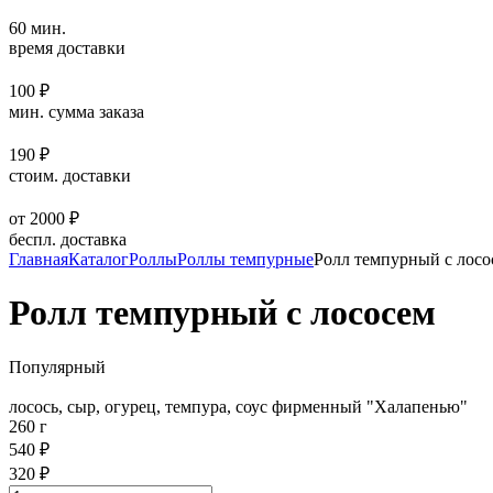
60 мин.
время доставки
100 ₽
мин. сумма заказа
190 ₽
стоим. доставки
от 2000 ₽
беспл. доставка
Главная
Каталог
Роллы
Роллы темпурные
Ролл темпурный с лосо
Ролл темпурный с лососем
Популярный
лосось, сыр, огурец, темпура, соус фирменный "Халапенью"
260 г
540 ₽
320 ₽